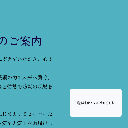
amのご案内
に支えていただき、心よ
。
援護の力で未来へ繋ぐ」
術と情熱で防災の現場を
はじめとするヒーローた
も安全と安心をお届けし